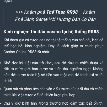
bạch.
>>> Khám phá
Thể Thao RR88
– Khám
Phá Sảnh Game Với Hướng Dẫn Cơ Bản
Kinh nghiệm thi đấu casino tại hệ thống RR88
Khi tham gia cá cược casino tại hệ thống của nhà cái, bạn có
thể học hỏi kinh nghiệm. Đây là cách giúp ta chinh phục
Casino Online RR88tốt nhất:
Nhớ đọc kỹ luật của trò chơi, sau đó đưa ra chiến thuật và
đặt ra mức giới hạn cược và tuân thủ nghiêm ngặt. Không
nên đặt cược toàn bộ số tiền vào một ván để tránh rủi ro tài
chính.
Quan sát và phân tích các ván đấu trước của đối thủ và chính
mình khi đặt cược để có chiến lược phù hợp.
Chú ý giữ bình tĩnh, trong trường hợp cảm xúc bất ổn thì