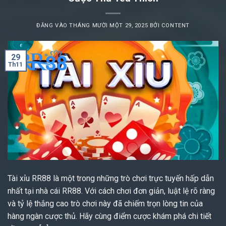
ĐĂNG VÀO
THÁNG MƯỜI MỘT 29, 2025
BỞI
CONTENT
29
Th11
Tài xỉu RR88 là một trong những trò chơi trực tuyến hấp dẫn
nhất tại nhà cái RR88. Với cách chơi đơn giản, luật lệ rõ ràng
và tỷ lệ thắng cao trò chơi này đã chiếm trọn lòng tin của
hàng ngàn cược thủ. Hãy cùng điểm cược khám phá chi tiết