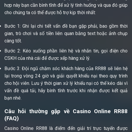
hợp này bạn cần bình tĩnh để xử lý tình huống và qua đó giúp
cho chúng ta có thể được hỗ trợ kịp thời nhất:
Bước 1: Ghi lại chi tiết vấn đề bạn gặp phải, bao gồm thời
gian, trò chơi và số tiền liên quan bằng text hoặc ảnh chụp
càng tốt.
Bước 2: Kéo xuống phần liên hệ và nhắn tin, gọi điện cho
CSKH của nhà cái để được xếp hàng xử lý.
Bước 3: Đội ngũ chăm sóc khách hàng của RR88 sẽ liên hệ
lại trong vòng 24 giờ và giải quyết khiếu nại theo quy trình
cho hội viên. Lưu ý thời gian xử lý khiếu nại có thể kéo dài vì
vấn đề quá tải, hãy bình tĩnh trước khi nhận được kết quả
bạn nhé.
Câu hỏi thường gặp về Casino Online RR88
(FAQ)
Casino Online RR88 là điểm đến giải trí trực tuyến được