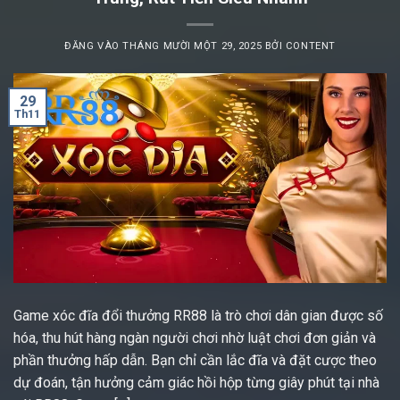
ĐĂNG VÀO
THÁNG MƯỜI MỘT 29, 2025
BỞI
CONTENT
29
Th11
Game xóc đĩa đổi thưởng RR88 là trò chơi dân gian được số
hóa, thu hút hàng ngàn người chơi nhờ luật chơi đơn giản và
phần thưởng hấp dẫn. Bạn chỉ cần lắc đĩa và đặt cược theo
dự đoán, tận hưởng cảm giác hồi hộp từng giây phút tại nhà