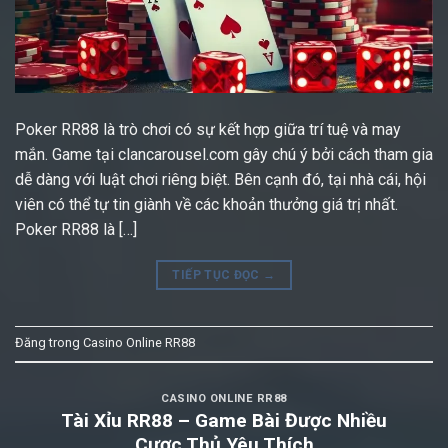
Poker RR88 là trò chơi có sự kết hợp giữa trí tuệ và may
mắn. Game tại clancarousel.com gây chú ý bởi cách tham gia
dễ dàng với luật chơi riêng biệt. Bên cạnh đó, tại nhà cái, hội
viên có thể tự tin giành về các khoản thưởng giá trị nhất.
Poker RR88 là […]
TIẾP TỤC ĐỌC
→
Đăng trong
Casino Online RR88
CASINO ONLINE RR88
Tài Xỉu RR88 – Game Bài Được Nhiều
Cược Thủ Yêu Thích