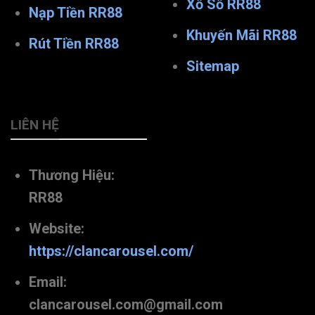
Xổ Số RR88
Nạp Tiền RR88
Khuyến Mãi RR88
Rút Tiền RR88
Sitemap
LIÊN HỆ
Thương Hiệu:
RR88
Website:
https://clancarousel.com/
Email:
clancarousel.com@gmail.com