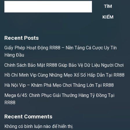
TÌM
KIẾM
Recent Posts
Giấy Phép Hoạt Động RR88 – Nền Tảng Cá Cược Uy Tín
Hàng Đầu
Chính Sách Bảo Mật RR88 Giúp Bảo Vệ Dữ Liệu Người Chơi
Hồ Chí Minh Vip Cùng Những Mẹo Xổ Số Hấp Dẫn Tại RR88
Hà Nội Vip – Khám Phá Mẹo Chơi Thắng Lớn Tại RR88
Mega 6/45: Chinh Phục Giải Thưởng Hàng Tỷ Đồng Tại
RR88
Recent Comments
Không có bình luận nào để hiển thị.