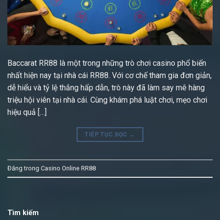
Baccarat RR88 là một trong những trò chơi casino phổ biến
nhất hiện nay tại nhà cái RR88. Với cơ chế tham gia đơn giản,
dễ hiểu và tỷ lệ thắng hấp dẫn, trò này đã làm say mê hàng
triệu hội viên tại nhà cái. Cùng khám phá luật chơi, mẹo chơi
hiệu quả […]
TIẾP TỤC ĐỌC
→
Đăng trong
Casino Online RR88
Tìm kiếm